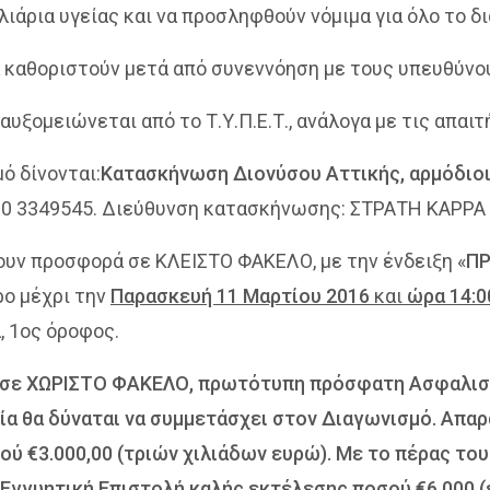
βλιάρια υγείας και να προσληφθούν νόμιμα για όλο το 
 καθοριστούν μετά από συνεννόηση με τους υπευθύν
αυξομειώνεται από το Τ.Υ.Π.Ε.Τ., ανάλογα με τις απαι
ό δίνονται:
Κατασκήνωση Διονύσου Αττικής, αρμόδιο
 210 3349545. Διεύθυνση κατασκήνωσης: ΣΤΡΑΤΗ ΚΑΡΡ
ουν προσφορά σε ΚΛΕΙΣΤΟ ΦΑΚΕΛΟ, με την ένδειξη «
ΠΡ
ρο μέχρι την
Παρασκευή 11 Μαρτίου 2016
και
ώρα 14:0
, 1ος όροφος.
, σε ΧΩΡΙΣΤΟ ΦΑΚΕΛΟ, πρωτότυπη πρόσφατη Ασφαλιστ
ία θα δύναται να συμμετάσχει στον Διαγωνισμό. Απαρ
ύ €3.000,00 (τριών χιλιάδων ευρώ). Με το πέρας το
 Εγγυητική Επιστολή καλής εκτέλεσης ποσού €6.000 (