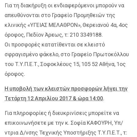
Για τη διακήρυξη οι ενδιαφερόμενοι μπορούν να
απευθύνονται στο Γραφείο Προμηθειών της
κλινικής «ΥΓΕΙΑΣ ΜΕΛΑΘΡΟΝ», Θερειανού 4α, 4ος
όροφος, Πεδίον Άρεως, τ: 210 3349188.
Οι προσφορές κατατίθενται σε κλειστό
σφραγισμένο φάκελο, στο Γραφείο Πρωτοκόλλου
του Τ.Υ.Π.Ε.Τ., Σοφοκλέους 15, 105 52 Αθήνα, 1ος
όροφος.
Η υποβολή των κλειστών προσφορών λήγει την
Τετάρτη 12 Απριλίου 2017 & ώρα 14:00
.
Για πληροφορίες ή διευκρινίσεις μπορείτε να
επικοινωνήσετε με την κ. Σοφία ΚΑΦΟΥΡΗ, Υπ/
ντρια Δ/νσης Τεχνικής Υποστήριξης Τ.Υ.Π.Ε.Τ., τ: