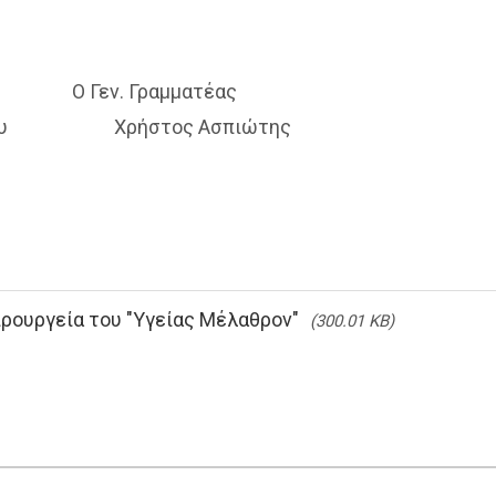
 Γραμματέας
υ Χρήστος Ασπιώτης
ιρουργεία του "Υγείας Μέλαθρον"
(300.01 KB)