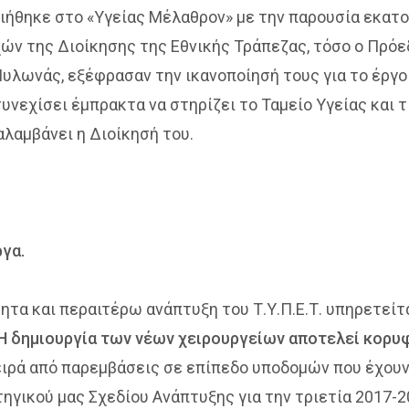
οιήθηκε στο «Υγείας Μέλαθρον» με την παρουσία εκα
ν της Διοίκησης της Εθνικής Τράπεζας, τόσο ο Πρόε
λωνάς, εξέφρασαν την ικανοποίησή τους για το έργο π
συνεχίσει έμπρακτα να στηρίζει το Ταμείο Υγείας και 
λαμβάνει η Διοίκησή του.
ργα.
ητα και περαιτέρω ανάπτυξη του Τ.Υ.Π.Ε.Τ. υπηρετείτ
Η δημιουργία των νέων χειρουργείων αποτελεί κορυ
σειρά από παρεμβάσεις σε επίπεδο υποδομών που έχου
τηγικού μας Σχεδίου Ανάπτυξης για την τριετία 2017-2