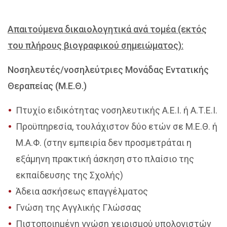
Απαιτούμενα δικαιολογητικά ανά τομέα (εκτός
του πλήρους βιογραφικού σημειώματος):
Νοσηλευτές/νοσηλεύτριες Μονάδας Εντατικής
Θεραπείας (Μ.Ε.Θ.)
Πτυχίο ειδικότητας νοσηλευτικής Α.Ε.Ι. ή Α.Τ.Ε.Ι.
Προϋπηρεσία, τουλάχιστον δύο ετών σε Μ.Ε.Θ. ή
Μ.Α.Φ. (στην εμπειρία δεν προσμετράται η
εξάμηνη πρακτική άσκηση στο πλαίσιο της
εκπαίδευσης της Σχολής)
Άδεια ασκήσεως επαγγέλματος
Γνώση της Αγγλικής Γλώσσας
Πιστοποιημένη γνώση χειρισμού υπολογιστών